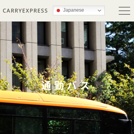
CARRY
EXPRESS
Japanese
通勤バス