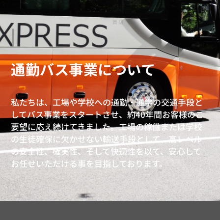
Our Shu
|
通勤バス事業について
私たちは、工場や学校への通勤・通学の交通手段と
してバス事業をスタートさせ、約40年間お客様のご
要望に応え続けてきました。工場の稼働または学校
の生徒確保に欠かせない輸送手段として、高レベル
の安全性、確実性、そして快適性を以て、安心して
お任せいただける事を目指しております。