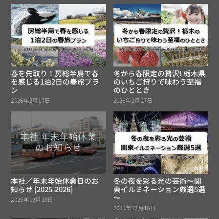
春を先取り！房総半島で春
冬から春限定の贅沢! 栃木県
を感じる1泊2日の春旅プラ
のいちご狩りで味わう至福
ン
のひととき
2026年2月17日
2026年1月27日
本社／年末年始休業日のお
冬の夜を彩る光の芸術～関
知らせ [2025-2026]
東イルミネーション厳選5選
～
2025年12月19日
2025年12月16日