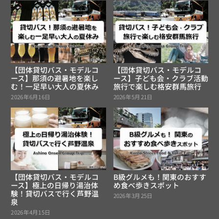
【団体貸切バス・モデルコ
【団体貸切バス・モデルコ
ース】那須の避暑地を楽し
ース】子ども会・クラブ活動
む！一足早い大人の夏休み
旅行で楽しむ格安群馬旅行
2026年6月16日
2026年5月21日
【団体貸切バス・モデルコ
B級グルメも！関東のおすす
ース】極上の日帰り湯治体
め食べ歩きスポット
験！貸切バスで行く芦野温
2026年3月25日
泉
2026年4月15日