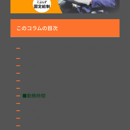
このコラムの目次
◆募集中［宇都宮市清原工業団地内工場の
定期送迎バスドライバー］（正社員）
■職種
■雇用形態
■資格
■性別
■給与
■勤務時間
■休日・休暇
■待遇
■お仕事内容
■特色