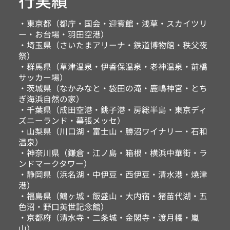
・東京都（都庁・国会・迎賓館・浅草・スカイツリ
ー・お台場・羽田空港）
・埼玉県（さいたまアリーナ・鉄道博物館・秩父夜
祭）
・群馬県（草津温泉・伊香保温泉・老神温泉・前橋
サッカー場）
・茨城県（なかみなと・袋田の滝・鹿嶋神宮・とち
ぎ海浜自然の家）
・千葉県（成田空港・銚子港・房総半島・東京ディ
ズニーランド・幕張メッセ）
・山梨県（川口湖・富士山・勝沼ワイナリー・石和
温泉）
・神奈川県（鎌倉・江ノ島・箱根・横浜中華街・ラ
ンドマークタワー）
・静岡県（浜名湖・中伊豆・西伊豆・清水港・焼津
港）
・福島県（鶴ヶ城・飯盛山・大内宿・猪苗代湖・五
色沼・野口英世記念館）
・京都府（清水寺・二条城・金閣寺・渡月橋・嵐
山）