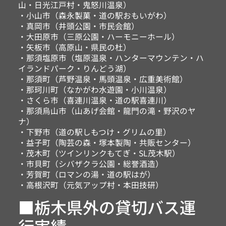
山・日光江戸村・鬼怒川温泉）
・小山市（森永製菓・道の駅おもいがわ）
・真岡市（井頭公園・市民会館）
・大田原市（三原公園・ハーモニーホール）
・矢板市（高原山・県民の杜）
・那須塩原市（塩原温泉・ハンターマウンテン・ハ
イランドパーク・りんどう湖）
・那須町（芦野温泉・馬頭温泉・広重美術館）
・那珂川町（なかがわ水遊園・小川温泉）
・さくら市（喜連川温泉・道の駅喜連川）
・那須烏山市（山あげ会館・龍門の滝・野沢のヤ
ナ）
・下野市（道の駅しもつけ・グリムの里）
・益子町（陶芸の森・塚本製陶・共販センター）
・茂木町（ツインリンクもてぎ・SL茂木駅）
・市貝町（シバザクラ公園・総誉酒造）
・芳賀町（ロマンの湯・道の駅はが）
・高根沢町（元気アップ村・本田技研）
■栃木県外の貸切バス運
行実績